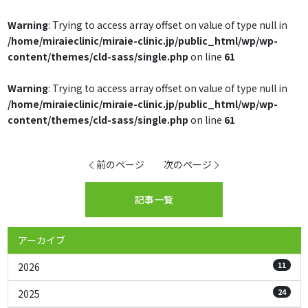
Warning
: Trying to access array offset on value of type null in
/home/miraieclinic/miraie-clinic.jp/public_html/wp/wp-
content/themes/cld-sass/single.php
on line
61
Warning
: Trying to access array offset on value of type null in
/home/miraieclinic/miraie-clinic.jp/public_html/wp/wp-
content/themes/cld-sass/single.php
on line
61
前のページ
次のページ
記事一覧
アーカイブ
11
2026
24
2025